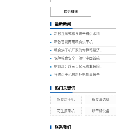
修剪机械
最新新闻
新款连续式粮食烘干机烘水稻...
新款智能两用粮食烘干机
粮食烘干机厂家为你算笔经济...
保障粮食安全，端牢中国饭碗
财政部：超三百亿元农业保险...
谷物烘干机最新补贴销量报告
热门关键词
粮食烘干机
粮食清选机
花生摘果机
烘干机设备
联系我们